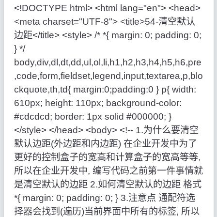
<!DOCTYPE html> <html lang=
"en"
> <head>
<meta charset=
"UTF-8"
> <title>54-清空默认
边距</title> <style>
/* *{ margin: 0; padding: 0;
} */
body,div,dl,dt,dd,ul,ol,li,h1,h2,h3,h4,h5,h6,pre
,code,form,fieldset,legend,input,textarea,p,blo
ckquote,th,td
{
margin
:
0
;
padding
:
0
}
p
{
width
:
610px
;
height
:
110px
;
background-color
:
#cdcdcd
;
border
:
1px solid #000000
;
}
</style> </head> <body> <!-- 1.为什么要清空
默认边距(外边距和内边距) 在企业开发中为了
更好的控制盒子的宽高和计算盒子的宽高等等,
所以在企业开发中, 编写代码之前第一件事情就
是清空默认的边距 2.如何清空默认的边距 格式
*
{
margin
:
0
;
padding
:
0
;
}
3.注意点 通配符选
择器会找到
(
遍历
)
当前界面中所有的标签, 所以