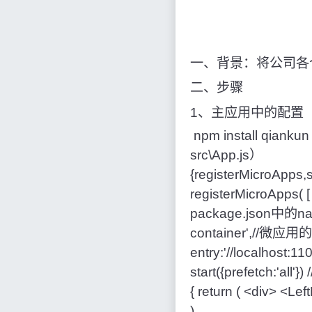
一、背景：将公司各
二、步骤
1、主应用中的配置
npm install q
src\
{registerMicroApps,
registerMicroA
package.json中的name
container',//微应用
entry:'//localhost:11
start({prefetch
{ return ( <div> <Le
)