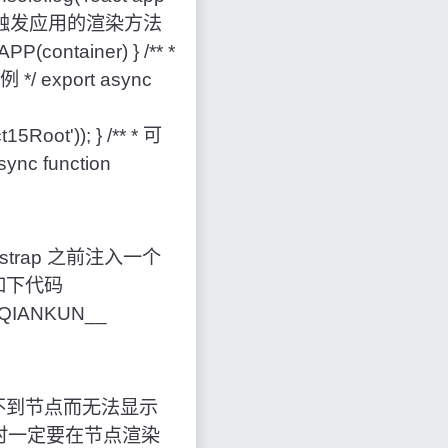
们在这里触发应用的渲染方法
APP(container) } /** *
xport async
oot')); } /** * 可
c function
otstrap 之前注入一个
加如下代码
_QIANKUN__
t') 防止找不到节点而无法显示
用时一定要在节点渲染