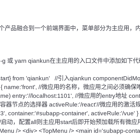
个产品融合到一个前端界面中，菜单部分为主应用，
iankun -g 或 yarn qiankun在主应用的入口文件中添加
App.js） imp
start} from 'qiankun' //引入qiankun componentDidMo
pps( [ { name:'front', //微应用的名称，微应用之间必
) entry:'//localhost:1101', //微应用的entry地址 cont
的容器节点的选择器 activeRule:'/react'//微应用的激活规则 }
03', container:'#subapp-container', activeRule:'/vue' } 
:'all'}) //启动，配置all则主应用start后即开始预加载所有微应
ftMenu /> <div> <TopMenu /> <main id='subapp-contain