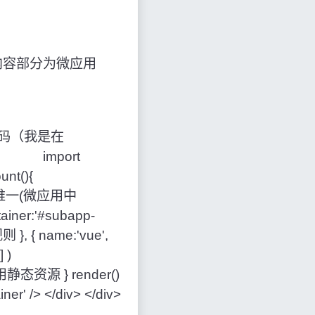
内容部分为微应用
如下代码（我是在
ort
unt(){
须确保唯一(微应用中
ainer:'#subapp-
, { name:'vue',
] )
用静态资源 } render()
er' /> </div> </div>