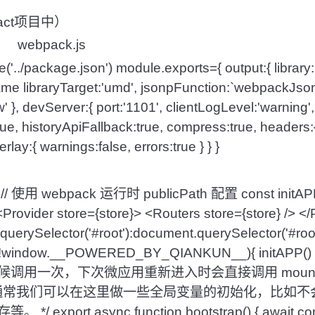
中的配置（react
ck.js
('../package.json') module.exports={ output:{ librar
 libraryTarget:'umd', jsonpFunction:`webpackJso
 }, devServer:{ port:'1101', clientLogLevel:'warning',
e, historyApiFallback:true, compress:true, headers:
verlay:{ warnings:false, errors:true } } }
th' // 使用 webpack 运行时 publicPath 配置 const initAPP
rovider store={store}> <Routers store={store} /> </
r.querySelector('#root'):document.querySelector('
dow.__POWERED_BY_QIANKUN__){ initAPP() } /
调用一次，下次微应用重新进入时会直接调用 moun
p。 * 通常我们可以在这里做一些全局变量的初始化，比如不会在
xport async function bootstrap() { await conso