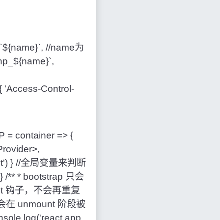
项目中）
y:`${name}`, //name为
np_${name}`,
{ 'Access-Control-
 = container => {
Provider>,
#root') } //全局变量来判断
** * bootstrap 只会
t 钩子，不会再重复
 unmount 阶段被
le.log('react app