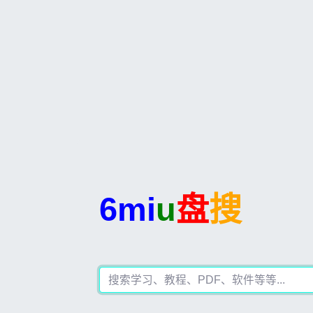
6mi
u
盘
搜