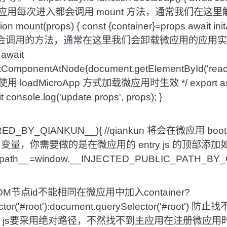
; } /** * 应用每次进入都会调用 mount 方法，通常我
ion mount(props) { const {container}=props await init
会调用的方法，通常在这里我们会卸载微应用的应用实例 */ e
 await
mponentAtNode(document.getElementById('react15R
adMicroApp 方式加载微应用时生效 */ export asyn
t console.log('update props', props); }
ERED_BY_QIANKUN__){ //qiankun 将会在微应用 bo
ath 变量，你需要做的是在微应用的 entry js 的顶部添
c_path__=window.__INJECTED_PUBLIC_PATH_BY
节点id不能相同在微应用中加入container?
lector('#root'):document.querySelector('#roo
ss、js要采用绝对路径，不然找不到主应用在注册微应