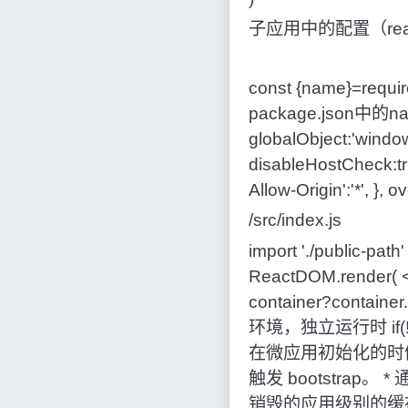
子应用
webpa
const {name}=require
package.json中的name
globalObject:'window'
disableHostCheck:tru
Allow-Origin':'*', }, o
/src/index.js
import './public-pa
ReactDOM.render( <P
container?containe
环境，独立运行时 if(!win
在微应用初始化的时候
触发 bootstra
销毁的应用级别的缓存等。 */ e