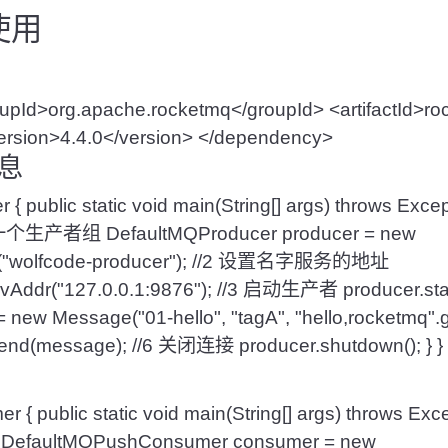
使用
upId
>
org
.
apache
.
rocketmq
<
/
groupId
>
<
artifactId
>
ro
ersion
>
4.4
.0
<
/
version
>
<
/
dependency
>
消息
er
{
public
static
void
main
(
String
[
]
args
)
throws
Excep
一个生产者组
DefaultMQProducer producer
=
new
(
"wolfcode-producer"
)
;
//2 设置名字服务的地址
vAddr
(
"127.0.0.1:9876"
)
;
//3 启动生产者
producer
.
sta
=
new
Message
(
"01-hello"
,
"tagA"
,
"hello,rocketmq"
.
end
(
message
)
;
//6 关闭连接
producer
.
shutdown
(
)
;
}
}
er
{
public
static
void
main
(
String
[
]
args
)
throws
Exce
DefaultMQPushConsumer consumer
=
new