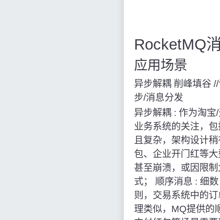
RocketM
应用场景
异步解耦 削峰填谷
步
/
消息分发
异步解耦
:
作为淘宝
/
业务系统的关注，包
且复杂，架构设计稍
包、企业开门红等大
甚至崩溃，或因限制
式； 顺序消息
:
细数
则，交易系统中的订
理类似，MQ提供的