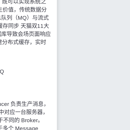
，既可以实现系统之
生价值，传统数据分
队列（MQ）与流式
存同步 天猫双
11
大
据库导致会场页面响应
建分布式缓存，实时
MQ
oducer 负责生产消息，
署过程中对应一台服务器，
不同的 Broker。
多个 Message