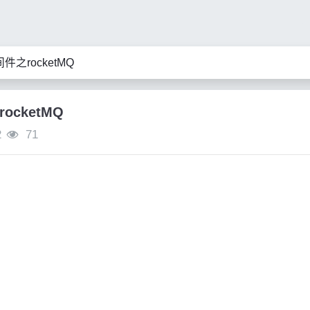
件之rocketMQ
ocketMQ
2
71