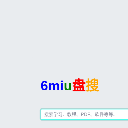
6mi
u
盘
搜