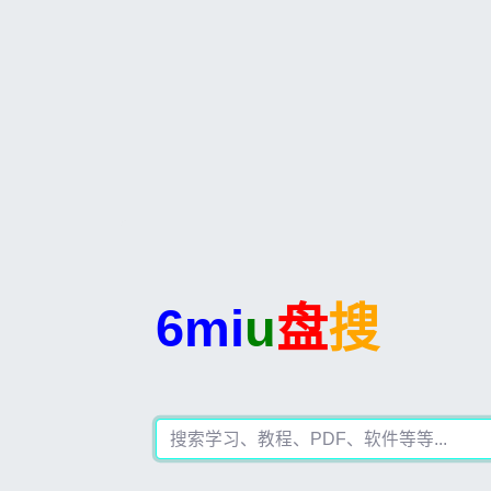
6mi
u
盘
搜