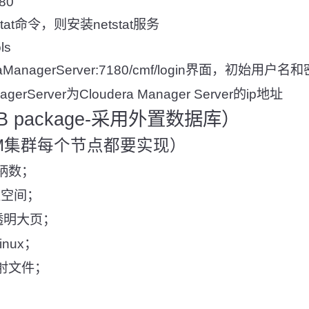
180
tat命令，则安装netstat服务
ols
eraManagerServer:7180/cmf/login界面，初始用户
gerServer为Cloudera Manager Server的ip地址
B package-采用外置数据库）
M集群每个节点都要实现）
句柄数；
区空间；
ge透明大页；
inux；
映射文件；
；