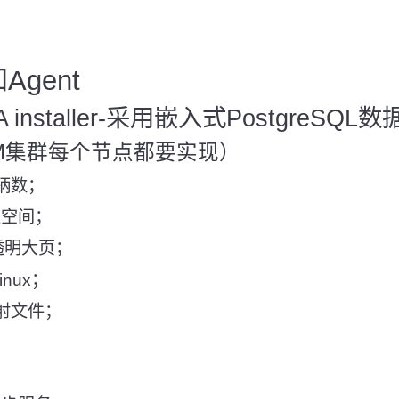
Agent
 installer-采用嵌入式PostgreSQL
M集群每个节点都要实现）
句柄数；
区空间；
ge透明大页；
inux；
映射文件；
；