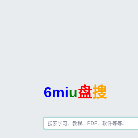
6mi
u
盘
搜