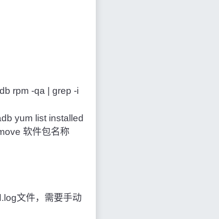
m -qa | grep -i
m list installed
m remove 软件包名称
qld.log文件，需要手动